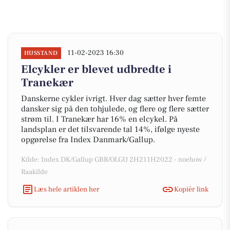
11-02-2023 16:30
HUSSTAND
Elcykler er blevet udbredte i
Tranekær
Danskerne cykler ivrigt. Hver dag sætter hver femte
dansker sig på den tohjulede, og flere og flere sætter
strøm til. I Tranekær har 16% en elcykel. På
landsplan er det tilsvarende tal 14%, ifølge nyeste
opgørelse fra Index Danmark/Gallup.
Kilde: Index DK/Gallup GBR/OLGU 2H211H2022 - noehow /
Raakilde
Læs hele artiklen her
Kopiér link