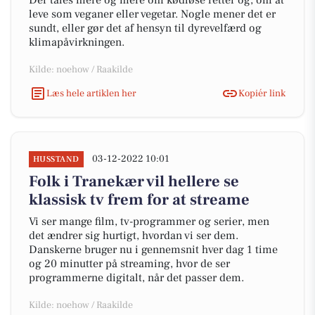
Der tales mere og mere om kødløse retter og, om at
leve som veganer eller vegetar. Nogle mener det er
sundt, eller gør det af hensyn til dyrevelfærd og
klimapåvirkningen.
Kilde: noehow / Raakilde
Læs hele artiklen her
Kopiér link
03-12-2022 10:01
HUSSTAND
Folk i Tranekær vil hellere se
klassisk tv frem for at streame
Vi ser mange film, tv-programmer og serier, men
det ændrer sig hurtigt, hvordan vi ser dem.
Danskerne bruger nu i gennemsnit hver dag 1 time
og 20 minutter på streaming, hvor de ser
programmerne digitalt, når det passer dem.
Kilde: noehow / Raakilde