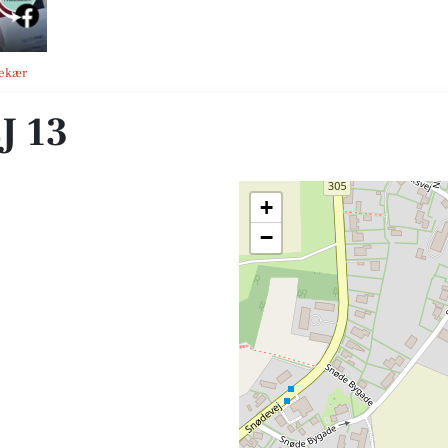
nekær
J 13
+
−