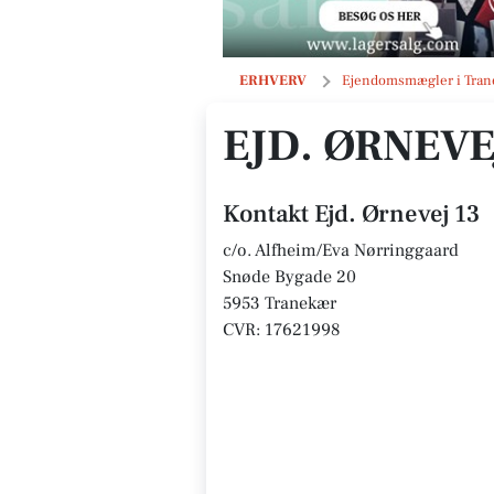
Ejd. Ørnevej 13
ERHVERV
Ejendomsmægler i Tra
EJD. ØRNEVE
Kontakt Ejd. Ørnevej 13
c/o. Alfheim/Eva Nørringgaard
Snøde Bygade 20
5953 Tranekær
CVR: 17621998