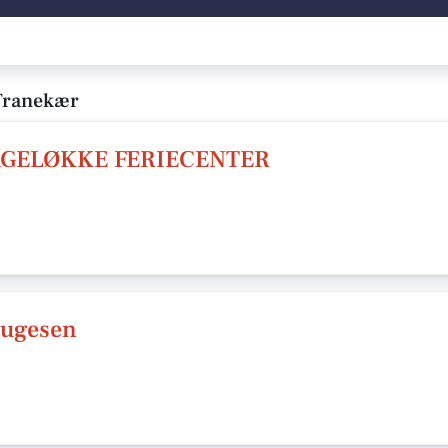
Tranekær
GELØKKE FERIECENTER
augesen