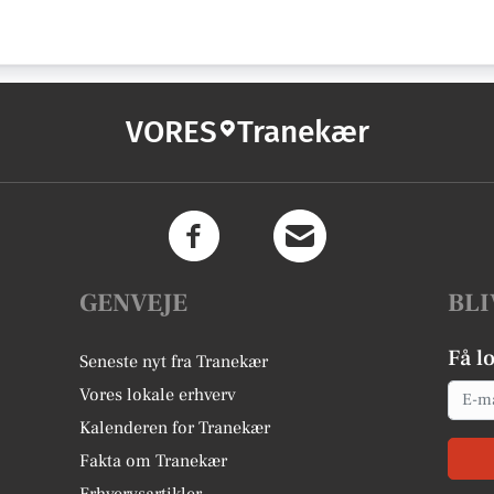
VORES
Tranekær
GENVEJE
BLI
Få l
Seneste nyt fra Tranekær
Email
Vores lokale erhverv
Kalenderen for Tranekær
Fakta om Tranekær
Erhvervsartikler