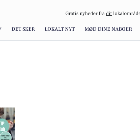
Gratis nyheder fra
dit
lokalområde
V
DET SKER
LOKALT NYT
MØD DINE NABOER