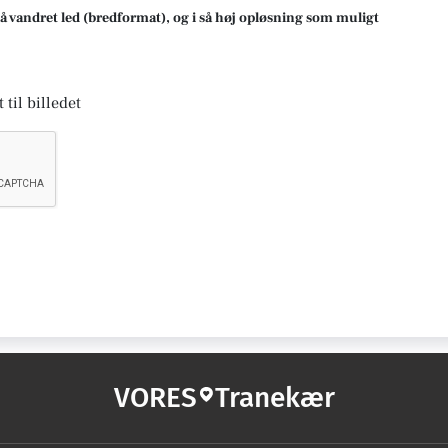
på vandret led (bredformat), og i så høj opløsning som muligt
 til billedet
VORES
Tranekær