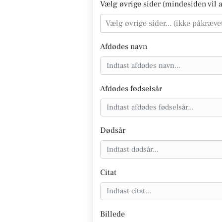
Vælg øvrige sider (mindesiden vil al
Vælg øvrige sider... (ikke påkræve
Afdødes navn
Afdødes fødselsår
Dødsår
Citat
Billede