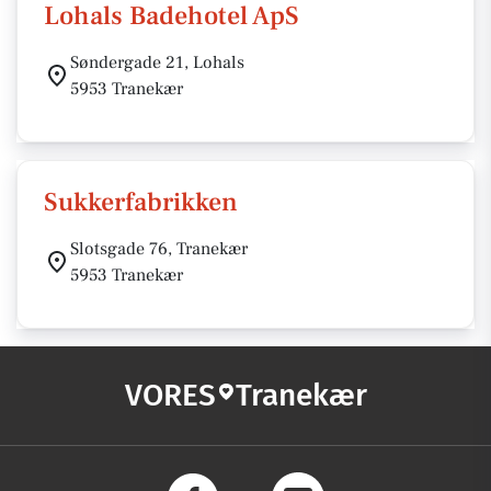
Lohals Badehotel ApS
Søndergade 21, Lohals
5953 Tranekær
Sukkerfabrikken
Slotsgade 76, Tranekær
5953 Tranekær
VORES
Tranekær