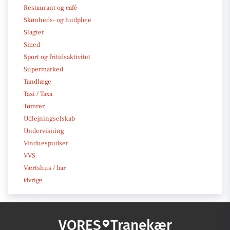
Restaurant og café
Skønheds- og hudpleje
Slagter
Smed
Sport og fritidsaktivitet
Supermarked
Tandlæge
Taxi / Taxa
Tømrer
Udlejningselskab
Undervisning
Vinduespudser
VVS
Værtshus / bar
Øvrige
VORES
Tranekær