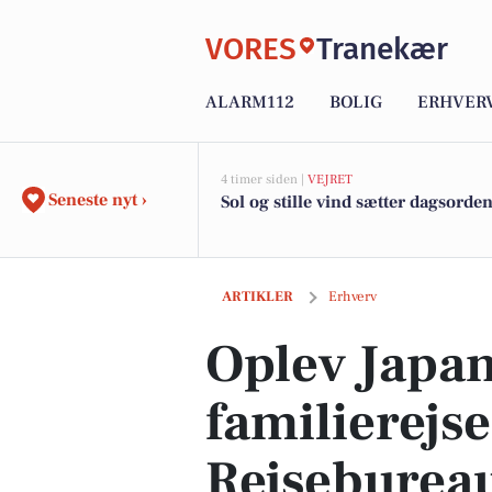
VORES
Tranekær
ALARM112
BOLIG
ERHVER
4 timer siden |
VEJRET
Seneste nyt ›
Sol og stille vind sætter dagsorde
Oplev Japans magi på familierejse med
ARTIKLER
Erhverv
Oplev Japan
familierejs
Rejseburea