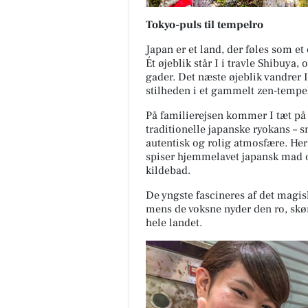
Tokyo-puls til tempelro
Japan er et land, der føles som et
Ét øjeblik står I i travle Shibuya
gader. Det næste øjeblik vandrer
stilheden i et gammelt zen-tempe
På familierejsen kommer I tæt på a
traditionelle japanske ryokans – 
autentisk og rolig atmosfære. He
spiser hjemmelavet japansk mad og
kildebad.
De yngste fascineres af det magisk
mens de voksne nyder den ro, skø
hele landet.