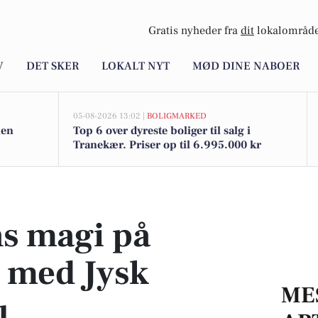
Gratis nyheder fra
dit
lokalområde
V
DET SKER
LOKALT NYT
MØD DINE NABOER
05-08-2026 13:02 |
BOLIGMARKED
nen
Top 6 over dyreste boliger til salg i
Tranekær. Priser op til 6.995.000 kr
 Jysk Rejsebureau
s magi på
e med Jysk
ME
u