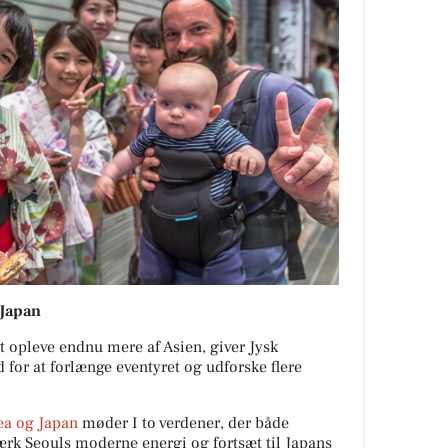
 Japan
at opleve endnu mere af Asien, giver Jysk
for at forlænge eventyret og udforske flere
ea og Japan
møder I to verdener, der både
ærk Seouls moderne energi og fortsæt til Japans