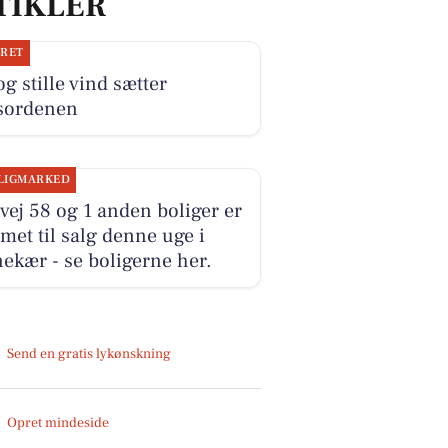
TIKLER
JRET
og stille vind sætter
sordenen
LIGMARKED
ej 58 og 1 anden boliger er
et til salg denne uge i
ekær - se boligerne her.
Send en gratis lykønskning
Opret mindeside