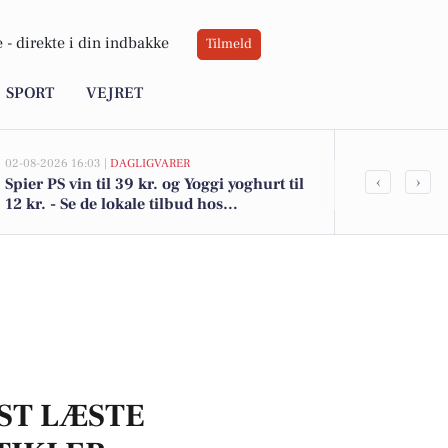
 -
direkte i din indbakke
Tilmeld
SPORT
VEJRET
02-08-2026 16:03 |
DAGLIGVARER
02-08-2026 15:12
‹
›
Spier PS vin til 39 kr. og Yoggi yoghurt til
Nørreled 6, 
12 kr. - Se de lokale tilbud hos
3.500.000 - 
DagliBrugsen
boliger
ST LÆSTE