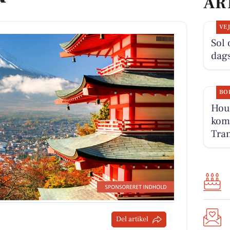
AR
VE
Sol 
dag
BO
Houv
komm
Tran
Del artikel