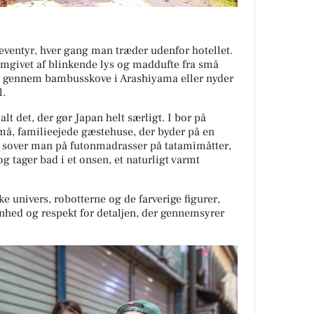
 eventyr, hver gang man træder udenfor hotellet.
, omgivet af blinkende lys og maddufte fra små
 I gennem bambusskove i Arashiyama eller nyder
l.
lt det, der gør Japan helt særligt. I bor på
små, familieejede gæstehuse, der byder på en
r sover man på futonmadrasser på tatamimåtter,
 tager bad i et onsen, et naturligt varmt
e univers, robotterne og de farverige figurer,
nhed og respekt for detaljen, der gennemsyrer