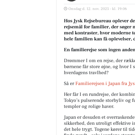
Onsdag d. 12. nov. 2025 - kl. 19:06
Hos Jysk Rejsebureau oplever de, 
rejsemål for familier, der søger 
med kontraster, hvor moderne te
hele familien kan få oplevelser, de
En familierejse som ingen ande
Drømmer I om en rejse, der række
børnene får store øjne, og hvor I 
hverdagens travlhed?
Så er
Familierejsen i Japan
fra Jy
Her får I en rundrejse, der kombin
Tokyo’s pulserende storbyliv og fu
templer og rolige haver.
Japan er desuden et overraskende 
sikkerhed, den utroligt effektive 
det hele trygt. Togene kører til tid