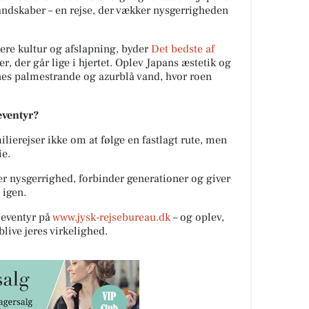
landskaber – en rejse, der vækker nysgerrigheden
re kultur og afslapning, byder
Det bedste af
r, der går lige i hjertet. Oplev Japans æstetik og
nes palmestrande og azurblå vand, hvor roen
eeventyr?
lierejser ikke om at følge en fastlagt rute, men
ie.
er nysgerrighed, forbinder generationer og giver
 igen.
eventyr på
www.jysk-rejsebureau.dk
– og oplev,
ive jeres virkelighed.