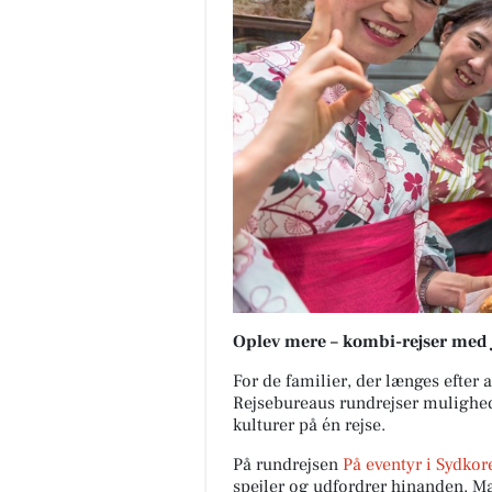
Oplev mere – kombi-rejser med
For de familier, der længes efter 
Rejsebureaus rundrejser mulighed 
kulturer på én rejse.
På rundrejsen
På eventyr i Sydkor
spejler og udfordrer hinanden. M