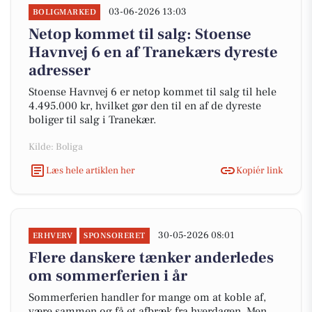
03-06-2026 13:03
BOLIGMARKED
Netop kommet til salg: Stoense
Havnvej 6 en af Tranekærs dyreste
adresser
Stoense Havnvej 6 er netop kommet til salg til hele
4.495.000 kr, hvilket gør den til en af de dyreste
boliger til salg i Tranekær.
Kilde: Boliga
Læs hele artiklen her
Kopiér link
30-05-2026 08:01
ERHVERV
SPONSORERET
Flere danskere tænker anderledes
om sommerferien i år
Sommerferien handler for mange om at koble af,
være sammen og få et afbræk fra hverdagen. Men