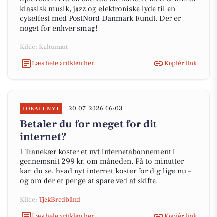
klassisk musik, jazz og elektroniske lyde til en
cykelfest med PostNord Danmark Rundt. Der er
noget for enhver smag!
Kilde: Kultunaut
Læs hele artiklen her
Kopiér link
20-07-2026 06:03
LOKALT NYT
Betaler du for meget for dit
internet?
I Tranekær koster et nyt internetabonnement i
gennemsnit 299 kr. om måneden. På to minutter
kan du se, hvad nyt internet koster for dig lige nu –
og om der er penge at spare ved at skifte.
Kilde:
TjekBredbånd
Læs hele artiklen her
Kopiér link