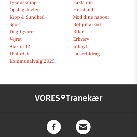
Lykønskning
Fakta om
Opslagstavlen
Husstand
Krop & Sundhed
Mød dine naboer
Sport
Boligmarked
Dagligvarer
Biler
Vejret
Erhverv
Alarm112
Jobnyt
Historisk
Læserbidrag
Kommunalvalg 2025
VORES
Tranekær