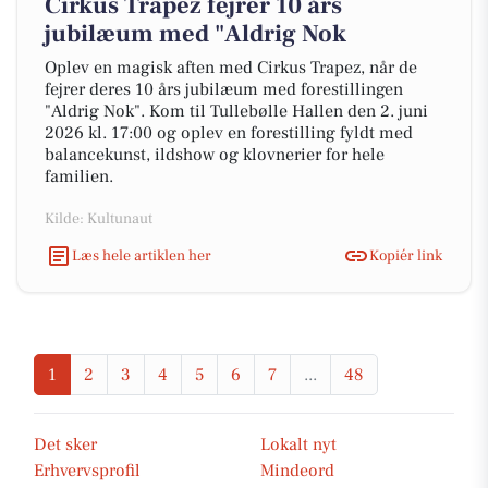
Cirkus Trapez fejrer 10 års
jubilæum med "Aldrig Nok
Oplev en magisk aften med Cirkus Trapez, når de
fejrer deres 10 års jubilæum med forestillingen
"Aldrig Nok". Kom til Tullebølle Hallen den 2. juni
2026 kl. 17:00 og oplev en forestilling fyldt med
balancekunst, ildshow og klovnerier for hele
familien.
Kilde: Kultunaut
Læs hele artiklen her
Kopiér link
1
2
3
4
5
6
7
...
48
Det sker
Lokalt nyt
Erhvervsprofil
Mindeord