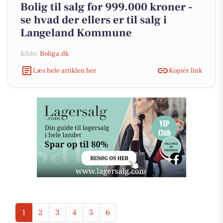
Bolig til salg for 999.000 kroner -
se hvad der ellers er til salg i
Langeland Kommune
Kilde:
Boliga.dk
Læs hele artiklen her
Kopiér link
1
2
3
4
5
6