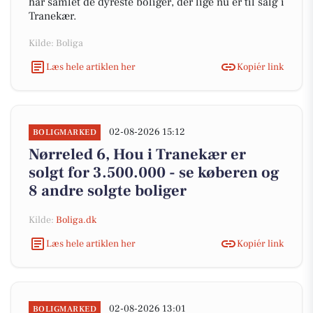
har samlet de dyreste boliger, der lige nu er til salg i
Tranekær.
Kilde: Boliga
Læs hele artiklen her
Kopiér link
02-08-2026 15:12
BOLIGMARKED
Nørreled 6, Hou i Tranekær er
solgt for 3.500.000 - se køberen og
8 andre solgte boliger
Kilde:
Boliga.dk
Læs hele artiklen her
Kopiér link
02-08-2026 13:01
BOLIGMARKED