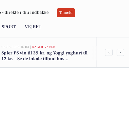
 -
direkte i din indbakke
Tilmeld
SPORT
VEJRET
02-08-2026 16:03 |
DAGLIGVARER
02-08-2026 15:12
‹
›
Spier PS vin til 39 kr. og Yoggi yoghurt til
Nørreled 6, 
12 kr. - Se de lokale tilbud hos
3.500.000 - 
DagliBrugsen
boliger