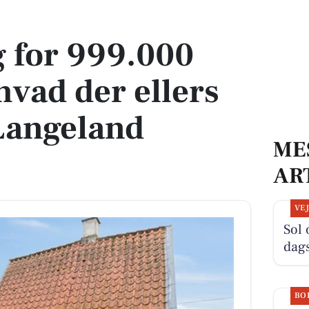
hvad der ellers er til salg i Langeland Kommune
lg for 999.000
hvad der ellers
i Langeland
ME
AR
VE
Sol 
dag
BO