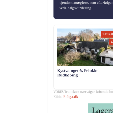
ejendomsmæglere, som efterfølgend
vedr. salgsvurdering.
1.295.0
1
Kystvænget 6, Peløkke,
Rudkøbing
VORES Tranekær overvåger løbende bol
Kilde:
Boliga.dk