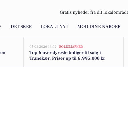
Gratis nyheder fra
dit
lokalområde
V
DET SKER
LOKALT NYT
MØD DINE NABOER
05-08-2026 13:02 |
BOLIGMARKED
nen
Top 6 over dyreste boliger til salg i
Tranekær. Priser op til 6.995.000 kr