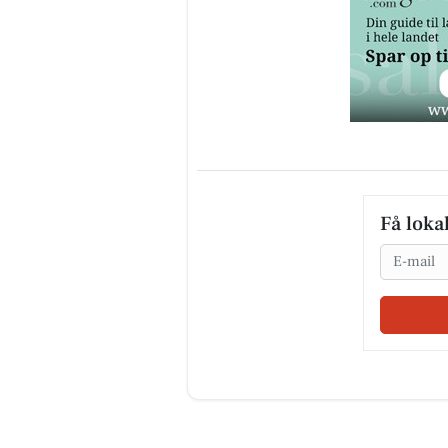
Få loka
Email