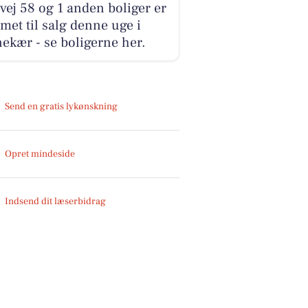
ej 58 og 1 anden boliger er
et til salg denne uge i
ekær - se boligerne her.
Send en gratis lykønskning
Opret mindeside
Indsend dit læserbidrag