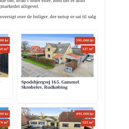
idé om, hvad I leder efter, men det er altid
igmarkedet alligevel.
versigt over de boliger, der netop er sat til salg
00 kr
595.000 kr
2
2
68 m
127 m
g
Spodsbjergvej 165, Gammel
Skrøbelev, Rudkøbing
00 kr
495.000 kr
2
2
78 m
122 m