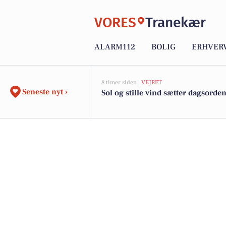
VORES
Tranekær
ALARM112
BOLIG
ERHVER
8 timer siden |
VEJRET
Seneste nyt ›
Sol og stille vind sætter dagsorde