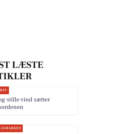
ST LÆSTE
TIKLER
JRET
og stille vind sætter
sordenen
LIGMARKED