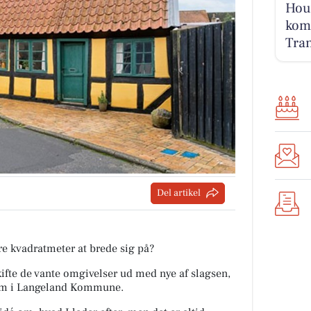
Houv
komm
Tran
Del artikel
re kvadratmeter at brede sig på?
 skifte de vante omgivelser ud med nye af slagsen,
hjem i Langeland Kommune.