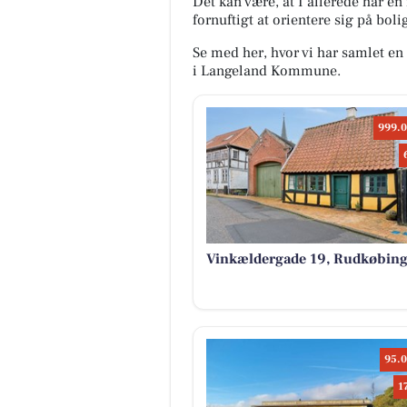
Det kan være, at I allerede har en 
fornuftigt at orientere sig på bol
Se med her, hvor vi har samlet en o
i Langeland Kommune.
999.0
Vinkældergade 19, Rudkøbin
95.0
1