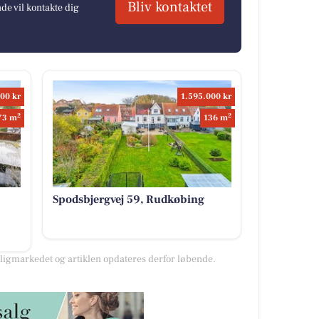
Bliv kontaktet
e vil kontakte dig
00 kr
1.595.000 kr
2
2
73 m
136 m
Spodsbjergvej 59, Rudkøbing
igmarkedet og artiklen opdateres derfor løbende.