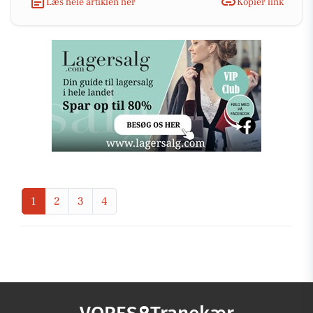
Læs hele artiklen her
Kopiér link
1
2
3
4