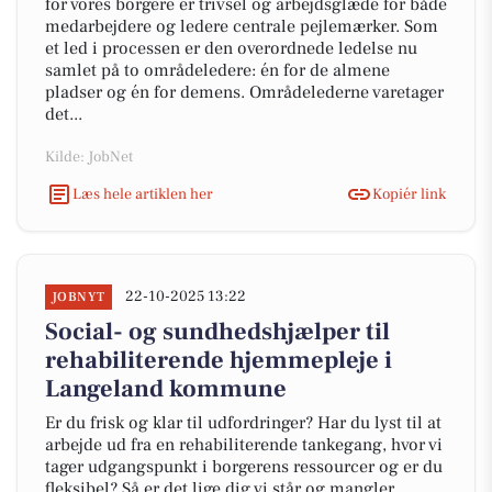
for vores borgere er trivsel og arbejdsglæde for både
medarbejdere og ledere centrale pejlemærker. Som
et led i processen er den overordnede ledelse nu
samlet på to områdeledere: én for de almene
pladser og én for demens. Områdelederne varetager
det...
Kilde: JobNet
Læs hele artiklen her
Kopiér link
22-10-2025 13:22
JOBNYT
Social- og sundhedshjælper til
rehabiliterende hjemmepleje i
Langeland kommune
Er du frisk og klar til udfordringer? Har du lyst til at
arbejde ud fra en rehabiliterende tankegang, hvor vi
tager udgangspunkt i borgerens ressourcer og er du
fleksibel? Så er det lige dig vi står og mangler.