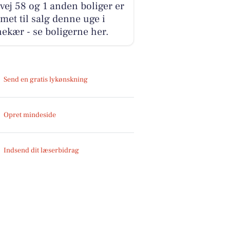
ej 58 og 1 anden boliger er
et til salg denne uge i
ekær - se boligerne her.
Send en gratis lykønskning
Opret mindeside
Indsend dit læserbidrag