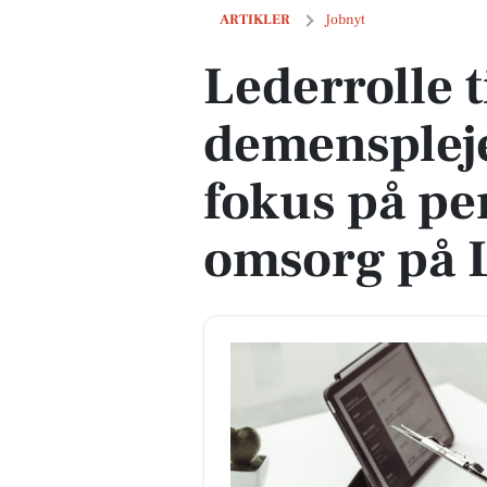
Lederrolle til demensplejecenter med
ARTIKLER
Jobnyt
Lederrolle t
demensplej
fokus på pe
omsorg på 