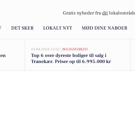
Gratis nyheder fra
dit
lokalområde
V
DET SKER
LOKALT NYT
MØD DINE NABOER
05-08-2026 13:02 |
BOLIGMARKED
nen
Top 6 over dyreste boliger til salg i
Tranekær. Priser op til 6.995.000 kr