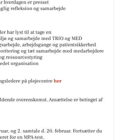
år hverdagen er presset
glig refleksion og samarbejde
r har lyst til at tage en
smiljø og samarbejde med TRIO og MED
gsarbejde, arbejdsgange og patientsikkerhed
ioritering og tæt samarbejde med medarbejdere
og ressourcestyring
 ledet organisation
ingsledere på plejecentre
her
ældende overenskomst. Ansættelse er betinget af
ruar, og 2. samtale d. 20. februar. Fortsætter du
teret for en MPA-test.