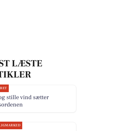
ST LÆSTE
TIKLER
JRET
og stille vind sætter
sordenen
LIGMARKED