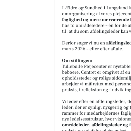
I Ældre og Sundhed i Langeland 
omorganisering af vores plejecent
faglighed og mere nærværende l
hos to områdeledere – én for de 
til, at du som afdelingsleder kan
Derfor søger vi nu en
afdelingsled
marts 2026 – eller efter aftale.
Om stillingen:
Tullebølle Plejecenter er nyetabl
beboere. Centret er omgivet af 
opholdssteder og rolige siddemilj
arbejder vi målrettet med personc
praksis, i refleksion og i udvikling
Vi leder efter en afdelingsleder, 
leder, der er synlig, nysgerrig og
rammer for medarbejdernes fagligh
nye ledelsesstruktur, hvor vision
områdeleder, afdelingsleder og f
praksis og udvikler plejecentret.