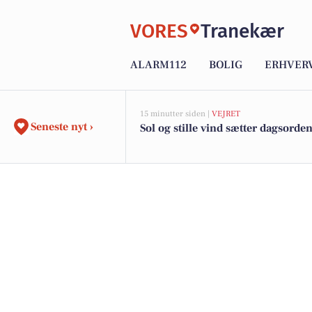
VORES
Tranekær
ALARM112
BOLIG
ERHVER
15 minutter siden |
VEJRET
Seneste nyt ›
Sol og stille vind sætter dagsorde