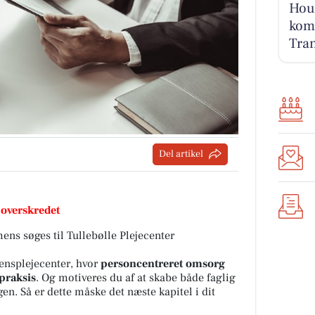
Houv
komm
Tran
Del artikel
 overskredet
ens søges til Tullebølle Plejecenter
mensplejecenter, hvor
personcentreret omsorg
praksis
. Og motiveres du af at skabe både faglig
en. Så er dette måske det næste kapitel i dit