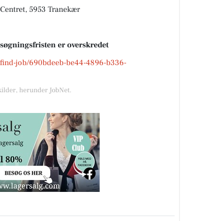
e Centret, 5953 Tranekær
nsøgningsfristen er overskredet
dk/find-job/690bdeeb-be44-4896-b336-
kilder, herunder JobNet.