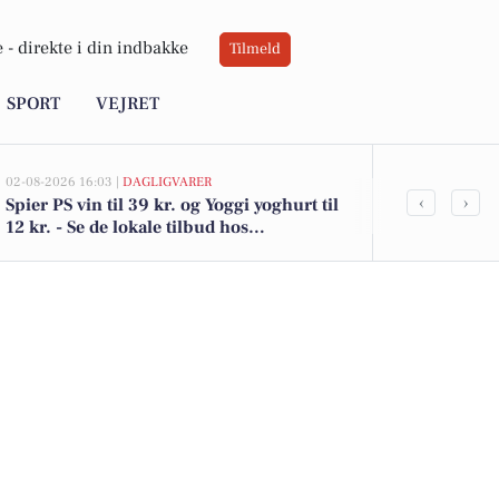
 -
direkte i din indbakke
Tilmeld
SPORT
VEJRET
02-08-2026 16:03 |
DAGLIGVARER
02-08-2026 15:12
‹
›
Spier PS vin til 39 kr. og Yoggi yoghurt til
Nørreled 6, 
12 kr. - Se de lokale tilbud hos
3.500.000 - 
DagliBrugsen
boliger