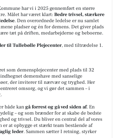
Kommune har vi i 2025 gennemført en større
re. Målet har været klart:
Bedre trivsel, stærkere
edelse
. Den overordnede ledelse er nu samlet
almene pladser og én for demens. Det giver plads
 være tæt på driften, medarbejderne og beboerne.
er til Tullebølle Plejecenter
, med tiltrædelse 1.
eret som demensplejecenter med plads til 32
en indhegnet demenshave med sanselige
øer, der inviterer til nærvær og tryghed. Her
entreret omsorg, og vi gør det sammen – i
.
der både kan
gå forrest og gå ved siden af
. En
 tydelig – og som brænder for at skabe de bedste
ed og trivsel. Du bliver en central del af vores
en er at opbygge et stærkt team bestående af
aglig leder
. Sammen sætter I retning, styrker