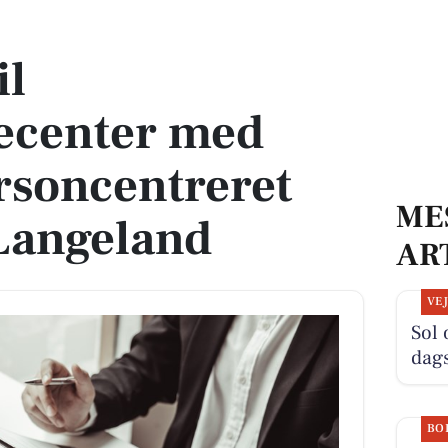
 fokus på personcentreret omsorg på Langeland
il
ecenter med
rsoncentreret
ME
Langeland
AR
VE
Sol 
dag
BO