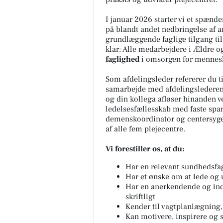
I januar 2026 starter vi et spæn
på blandt andet nedbringelse af a
grundlæggende faglige tilgang t
klar: Alle medarbejdere i Ældre 
faglighed
i omsorgen for mennes
Som afdelingsleder refererer du t
samarbejde med afdelingslederen
og din kollega afløser hinanden ved
ledelsesfællesskab med faste spa
demenskoordinator og centersygep
af alle fem plejecentre.
Vi forestiller os, at du:
Har en relevant sundhedsfa
Har et ønske om at lede og 
Har en anerkendende og in
skriftligt
Kender til vagtplanlægning,
Kan motivere, inspirere og 