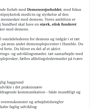
dende forløb med
Demensrejseholdet
, med fokus
ntipsykotisk medicin og styrkelse af den
il mennesker med demens. Vores ambition er
og Sundhed skal have en
stærk, etisk funderet
ker med demens.
il områdelederen for demens og indgår i et tæt
 på øens andet demensplejecenter i Humble. Du
 ferie. Du bliver en del af et aktivt
rrings- og udviklingsmøder, tæt samarbejde med
lejersker, fælles afdelingsledermøder på tværs
glig baggrund
udvikle i det praksisnære
ddragende kommunikation – både mundtligt og
 overenskomster og arbejdstidsregler
skabe faglig udvikling