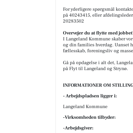
For yderligere spørgsmål kontak
på 40243415, eller afdelingslede
20283502
Overvejer du at flytte med jobbet
I Langeland Kommune skaber vor
og din families hverdag. Uanset h
fællesskab, foreningsliv og masser
Gå på opdagelse i alt det, Langel
på Flyt til Langeland og Strynø.
INFORMATIONER OM STILLING
- Arbejdspladsen ligger i:
Langeland Kommune
-Virksomheden tilbyder:
-Arbejdsgiver: