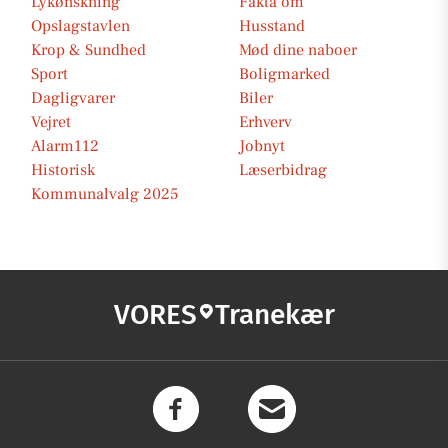
Lykønskning
Fakta om
Opslagstavlen
Husstand
Krop & Sundhed
Mød dine naboer
Sport
Boligmarked
Dagligvarer
Biler
Vejret
Erhverv
Alarm112
Jobnyt
Historisk
Læserbidrag
Kommunalvalg 2025
VORES
Tranekær