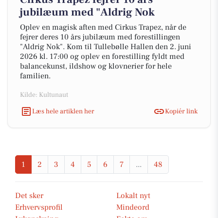
jubilæum med "Aldrig Nok
Oplev en magisk aften med Cirkus Trapez, når de
fejrer deres 10 års jubilæum med forestillingen
"Aldrig Nok". Kom til Tullebølle Hallen den 2. juni
2026 kl. 17:00 og oplev en forestilling fyldt med
balancekunst, ildshow og klovnerier for hele
familien.
Kilde: Kultunaut
Læs hele artiklen her
Kopiér link
1
2
3
4
5
6
7
...
48
Det sker
Lokalt nyt
Erhvervsprofil
Mindeord