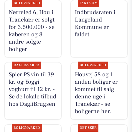
BOLIGMARKED
FAKTA OM
Nørreled 6, Hou i
Indbrudsraten i
Tranekær er solgt
Langeland
for 3.500.000 - se
Kommune er
køberen og 8
faldet
andre solgte
boliger
DAGLIGVARER
BOLIGMARKED
Spier PS vin til 39
Houvej 58 og 1
kr. og Yoggi
anden boliger er
yoghurt til 12 kr. -
kommet til salg
Se de lokale tilbud
denne uge i
hos DagliBrugsen
Tranekær - se
boligerne her.
BOLIGMARKED
DET SKER