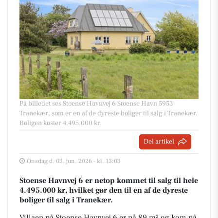
På billedet ses Stoense Havnvej 6 Stoense Havn 5953
Tranekær, som er en af de dyreste boliger til salg i Tranekær.
Boligen koster 4.495.000 kr.
Del artikel
Onsdag d. 03. jun. 2026 - kl. 13:03
Stoense Havnvej 6 er netop kommet til salg til hele
4.495.000 kr, hvilket gør den til en af de dyreste
boliger til salg i Tranekær.
Villaen på Stoense Havnvej 6 er på 89 m² og kom på