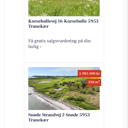
Korsebøllevej 16 Korsebølle 5953
Tranekær
Få gratis salgsvurdering på din
bolig ›
5.985.000 kr
2
230 m
Snøde Strandvej 2 Snøde 5953
Tranekær