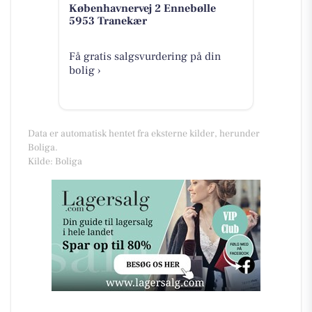
Københavnervej 2 Ennebølle
5953 Tranekær
Få gratis salgsvurdering på din
bolig ›
Data er automatisk hentet fra eksterne kilder, herunder
Boliga.
Kilde: Boliga