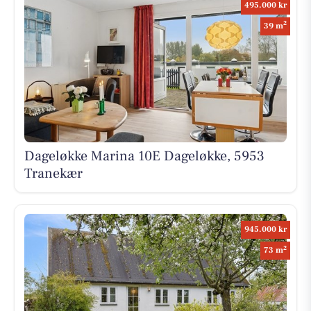
495.000 kr
2
39 m
Dageløkke Marina 10E Dageløkke, 5953
Tranekær
945.000 kr
2
73 m