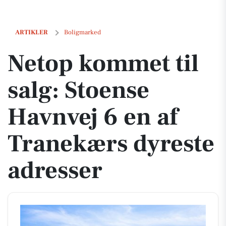
Netop kommet til salg: Stoense Havnvej 6 en af Tranekærs dyreste ad
ARTIKLER
Boligmarked
Netop kommet til
salg: Stoense
Havnvej 6 en af
Tranekærs dyreste
adresser