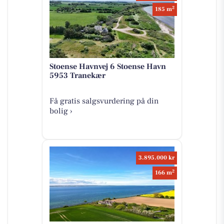
2
185 m
Stoense Havnvej 6 Stoense Havn
5953 Tranekær
Få gratis salgsvurdering på din
bolig ›
3.895.000 kr
2
166 m