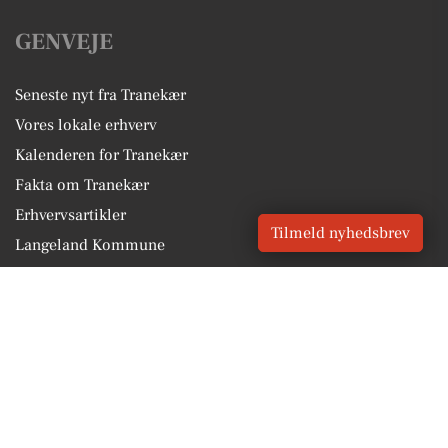
GENVEJE
Seneste nyt fra Tranekær
Vores lokale erhverv
Kalenderen for Tranekær
Fakta om Tranekær
Erhvervsartikler
Tilmeld nyhedsbrev
Langeland Kommune
Få en gratis salgsvurdering
Sponsoreret indhold
Vores Digital © 2026
Kontakt VORES Digital