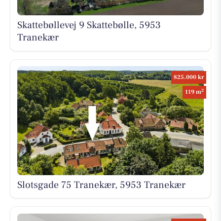
Skattebøllevej 9 Skattebølle, 5953
Tranekær
825.000 kr
2
119 m
Slotsgade 75 Tranekær, 5953 Tranekær