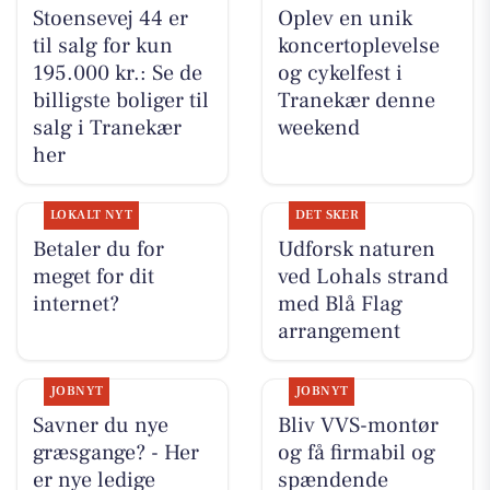
Stoensevej 44 er
Oplev en unik
til salg for kun
koncertoplevelse
195.000 kr.: Se de
og cykelfest i
billigste boliger til
Tranekær denne
salg i Tranekær
weekend
her
LOKALT NYT
DET SKER
Betaler du for
Udforsk naturen
meget for dit
ved Lohals strand
internet?
med Blå Flag
arrangement
JOBNYT
JOBNYT
Savner du nye
Bliv VVS-montør
græsgange? - Her
og få firmabil og
er nye ledige
spændende