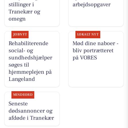
stillinger i
arbejdsopgaver
Tranekær og
omegn
JOBNYT
LOKALT NYT
Rehabiliterende
Mød dine naboer -
social- og
bliv portrætteret
sundhedshjælper
på VORES
søges til
hjemmeplejen på
Langeland
MINDEORD
Seneste
dødsannoncer og
afdøde i Tranekær