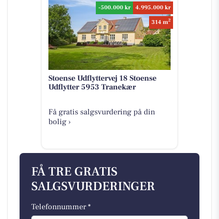
-500.000 kr
4.995.000 kr
2
314 m
Stoense Udflyttervej 18 Stoense
Udflytter 5953 Tranekær
Få gratis salgsvurdering på din
bolig ›
FÅ TRE GRATIS
SALGSVURDERINGER
Telefonnummer *