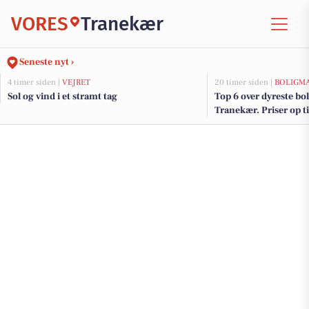
VORES
Tranekær
Seneste nyt ›
4 timer siden |
VEJRET
20 timer siden |
BOLIGM
Sol og vind i et stramt tag
Top 6 over dyreste boli
Tranekær. Priser op t