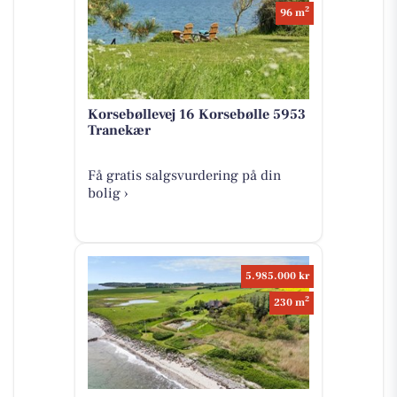
2
96 m
Korsebøllevej 16 Korsebølle 5953
Tranekær
Få gratis salgsvurdering på din
bolig ›
5.985.000 kr
2
230 m