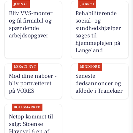
JOBNYT
JOBNYT
Bliv VVS-montør
Rehabiliterende
og få firmabil og
social- og
spændende
sundhedshjælper
arbejdsopgaver
søges til
hjemmeplejen på
Langeland
LOKALT NYT
MINDEORD
Mød dine naboer -
Seneste
bliv portrætteret
dødsannoncer og
på VORES
afdøde i Tranekær
BOLIGMARKED
Netop kommet til
salg: Stoense
Havnvej 6 en af