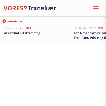
VORES
Tranekær
Seneste nyt ›
9 timer siden |
VEJRET
05-08-2026 13:02 |
BOLI
Sol og vind i et stramt tag
Top 6 over dyreste boli
Tranekær. Priser op t