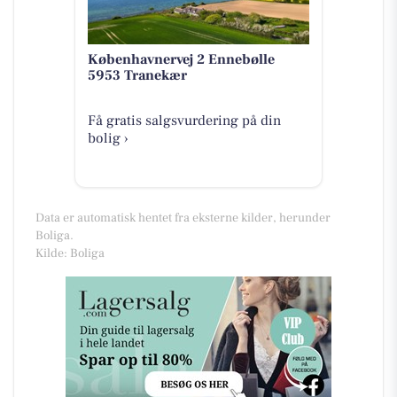
Københavnervej 2 Ennebølle
5953 Tranekær
Få gratis salgsvurdering på din
bolig ›
Data er automatisk hentet fra eksterne kilder, herunder
Boliga.
Kilde: Boliga