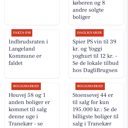
køberen og 8
andre solgte
boliger
FAKTA OM
DAGLIGVARER
Indbrudsraten i
Spier PS vin til 39
Langeland
kr. og Yoggi
Kommune er
yoghurt til 12 kr. -
faldet
Se de lokale tilbud
hos DagliBrugsen
BOLIGMARKED
BOLIGMARKED
Houvej 58 og 1
Stoensevej 44 er
anden boliger er
til salg for kun
kommet til salg
195.000 kr.: Se de
denne uge i
billigste boliger til
Tranekær - se
salg i Tranekær