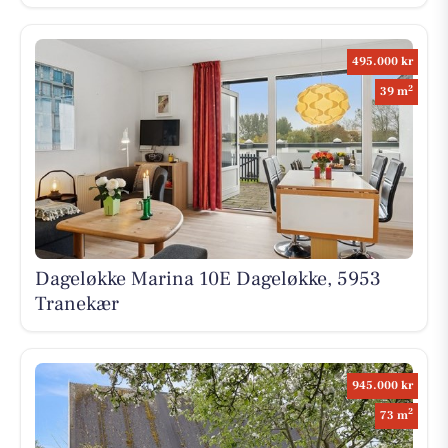
495.000 kr
2
39 m
Dageløkke Marina 10E Dageløkke, 5953
Tranekær
945.000 kr
2
73 m