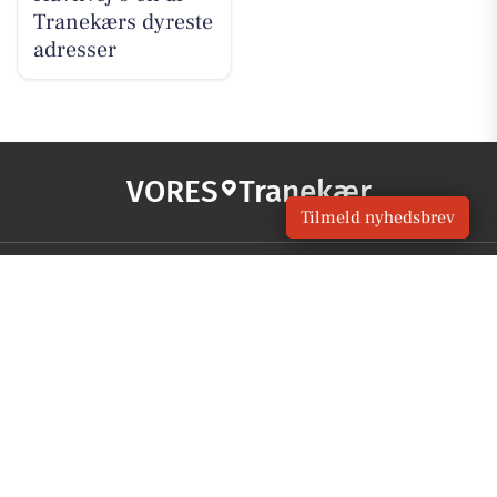
Tranekærs dyreste
adresser
VORES
Tranekær
Tilmeld nyhedsbrev
OM VORES DIGITAL
Om os
For annoncører
Vilkår og Privatlivspolitik