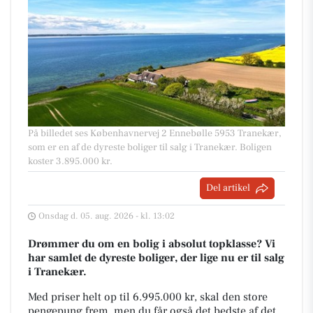
På billedet ses Københavnervej 2 Ennebølle 5953 Tranekær,
som er en af de dyreste boliger til salg i Tranekær. Boligen
koster 3.895.000 kr.
Del artikel
Onsdag d. 05. aug. 2026 - kl. 13:02
Drømmer du om en bolig i absolut topklasse? Vi
har samlet de dyreste boliger, der lige nu er til salg
i Tranekær.
Med priser helt op til 6.995.000 kr, skal den store
pengepung frem, men du får også det bedste af det