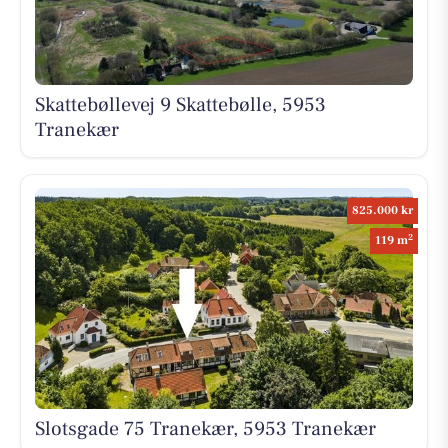
Skattebøllevej 9 Skattebølle, 5953
Tranekær
825.000 kr
2
119 m
Slotsgade 75 Tranekær, 5953 Tranekær