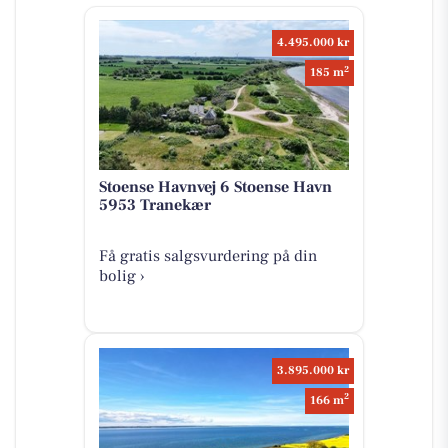
4.495.000 kr
2
185 m
Stoense Havnvej 6 Stoense Havn
5953 Tranekær
Få gratis salgsvurdering på din
bolig ›
3.895.000 kr
2
166 m