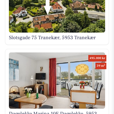
Slotsgade 75 Tranekær, 5953 Tranekær
495.000 kr
2
39 m
Dageløkke Marina 10E Dageløkke, 5953