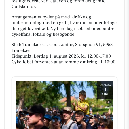
festlighederne ved Galaxen og foran det gamle
Godskontor.
Arrangementet byder på mad, drikke og
underholdning med en grill, hvor du kan medbringe
dit eget favoritkød. Nyd en dag i selskab med andre
cykelfans, lokale og besøgende.
Sted: Tranekær Gl. Godskontor, Slotsgade 91, 5953
Tranekær
Tidspunkt: Lørdag 1. august 2026, kl. 12:00-17:00
Cykelløbet forventes at ankomme omkring kl. 15:00
LØRDAG
1
AUG.