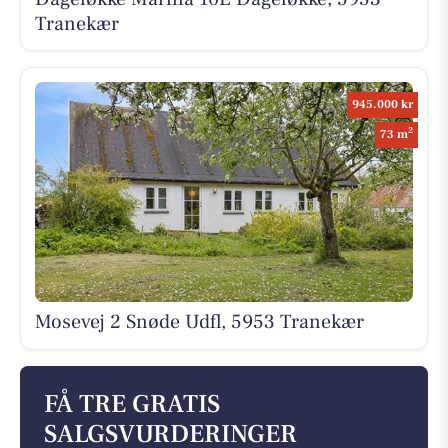
Tranekær
945.000 kr
2
73 m
Mosevej 2 Snøde Udfl, 5953 Tranekær
FÅ TRE GRATIS
SALGSVURDERINGER