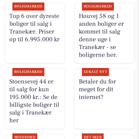
BOLIGMARKED
BOLIGMARKED
Top 6 over dyreste
Houvej 58 og 1
boliger til salg i
anden boliger er
Tranekær. Priser
kommet til salg
op til 6.995.000 kr
denne uge i
Tranekær - se
boligerne her.
BOLIGMARKED
LOKALT NYT
Stoensevej 44 er
Betaler du for
til salg for kun
meget for dit
195.000 kr.: Se de
internet?
billigste boliger til
salg i Tranekær
her
MINDEORD
DET SKER