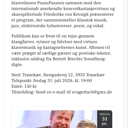
klaverduoen PianoPassion sammen med den
internationalt anerkendte koncertkastanjevirtuos og
skuespillerinde Friederike von Krosigk præsenterer
et program, der sammensmelter klassisk musik,
jazz, elektroniske lyduniverser, poesi, og vokal.
Publikum kan se frem til en rejse gennem
klangfarver, rytmer og følelser med virtuos
klavermusik og kastagnetternes kunst. Aftenen vil
være præget af særlige gæster og poetiske tekster,
inklusive uddrag fra Bertolt Brechts Svendborg-
digte.
Sted: Tranekær, Stengadevej 12, 5953 Tranekær
Tidspunkt: fredag 31. juli 2026, kl. 19:00
Entré: 150 kr
Tilmelding: Send en e-mail til evagerlach@gmx.de
FREDAG
31
JUL.