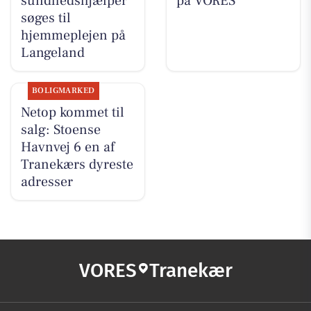
sundhedshjælper
på VORES
søges til
hjemmeplejen på
Langeland
BOLIGMARKED
Netop kommet til
salg: Stoense
Havnvej 6 en af
Tranekærs dyreste
adresser
VORES
Tranekær