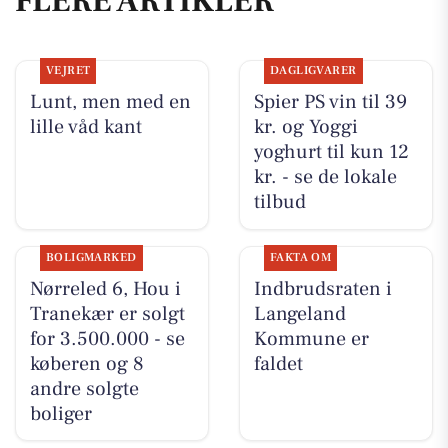
FLERE ARTIKLER
VEJRET
DAGLIGVARER
Lunt, men med en
Spier PS vin til 39
lille våd kant
kr. og Yoggi
yoghurt til kun 12
kr. - se de lokale
tilbud
BOLIGMARKED
FAKTA OM
Nørreled 6, Hou i
Indbrudsraten i
Tranekær er solgt
Langeland
for 3.500.000 - se
Kommune er
køberen og 8
faldet
andre solgte
boliger