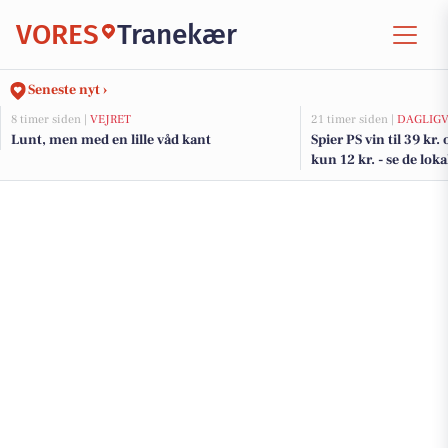
VORES
Tranekær
Seneste nyt ›
8 timer siden |
VEJRET
21 timer siden |
DAGLIGV
Lunt, men med en lille våd kant
Spier PS vin til 39 kr.
kun 12 kr. - se de loka