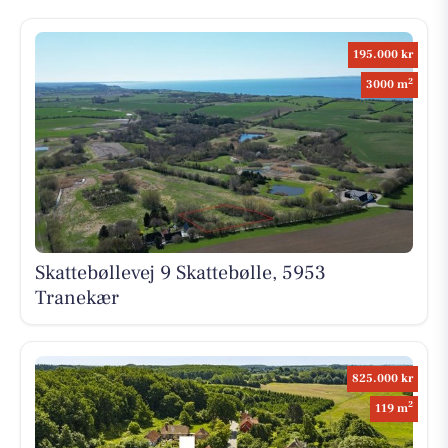
195.000 kr
2
3000 m
Skattebøllevej 9 Skattebølle, 5953
Tranekær
825.000 kr
2
119 m