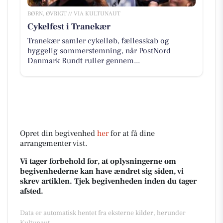
BØRN, ØVRIGT // VIA KULTUNAUT
Cykelfest i Tranekær
Tranekær samler cykelløb, fællesskab og
hyggelig sommerstemning, når PostNord
Danmark Rundt ruller gennem...
Opret din begivenhed
her
for at få dine
arrangementer vist.
Vi tager forbehold for, at oplysningerne om
begivenhederne kan have ændret sig siden, vi
skrev artiklen. Tjek begivenheden inden du tager
afsted.
Data er automatisk hentet fra eksterne kilder, herunder