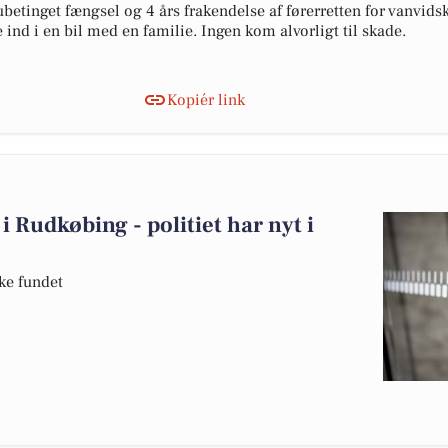
etinget fængsel og 4 års frakendelse af førerretten for vanvids
 ind i en bil med en familie. Ingen kom alvorligt til skade.
Kopiér link
 Rudkøbing - politiet har nyt i
kke fundet