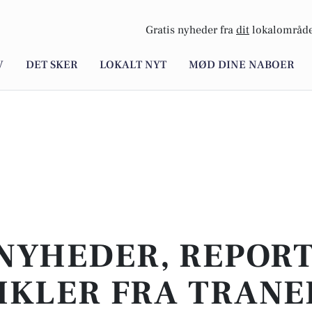
Gratis nyheder fra
dit
lokalområde
V
DET SKER
LOKALT NYT
MØD DINE NABOER
NYHEDER, REPOR
IKLER FRA TRAN