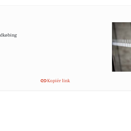
udkøbing
Kopiér link