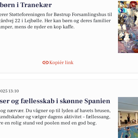
 børn i Tranekær
erer Støtteforeningen for Bøstrup Forsamlingshus til
årdvej 22 i Lejbølle. Her kan børn og deres familier
 lamper, mens de nyder en kop kaffe.
Kopiér link
025 13:10
er og fællesskab i skønne Spanien
 og nærvær. Du vågner op til lyden af havets brusen,
dtskaber og vælger dagens aktivitet – fællessang,
re en rolig stund ved poolen med en god bog.