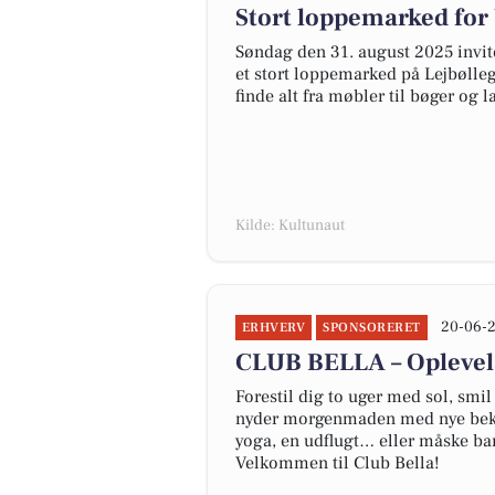
Stort loppemarked for
Søndag den 31. august 2025 invit
et stort loppemarked på Lejbølleg
finde alt fra møbler til bøger og
Kilde: Kultunaut
20-06-2
ERHVERV
SPONSORERET
CLUB BELLA – Oplevels
Forestil dig to uger med sol, smil
nyder morgenmaden med nye beken
yoga, en udflugt… eller måske ba
Velkommen til Club Bella!