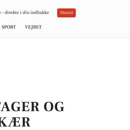
 -
direkte i din indbakke
Tilmeld
SPORT
VEJRET
TAGER OG
EKÆR