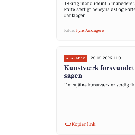
19-årig mand idømt 6 måneders ub
kørte særligt hensynsløst og kørte
#anklager
Kilde:
Fyns Anklagere
28-05-2025 11:01
ALARM112
Kunstværk forsvundet i
sagen
Det stjålne kunstværk er stadig i
Kopiér link