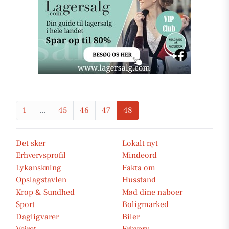
1
...
45
46
47
48
Det sker
Lokalt nyt
Erhvervsprofil
Mindeord
Lykønskning
Fakta om
Opslagstavlen
Husstand
Krop & Sundhed
Mød dine naboer
Sport
Boligmarked
Dagligvarer
Biler