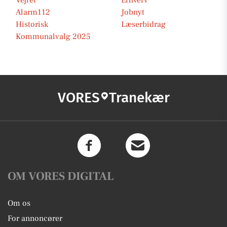
Vejret
Erhverv
Alarm112
Jobnyt
Historisk
Læserbidrag
Kommunalvalg 2025
VORES
Tranekær
OM VORES DIGITAL
Om os
For annoncører