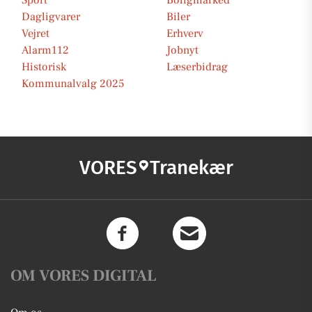
Sport
Boligmarked
Dagligvarer
Biler
Vejret
Erhverv
Alarm112
Jobnyt
Historisk
Læserbidrag
Kommunalvalg 2025
VORES
Tranekær
OM VORES DIGITAL