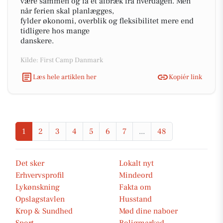
være sammen og få et afbræk fra hverdagen. Men
når ferien skal planlægges,
fylder økonomi, overblik og fleksibilitet mere end
tidligere hos mange
danskere.
Kilde: First Camp Danmark
Læs hele artiklen her
Kopiér link
1
2
3
4
5
6
7
...
48
Det sker
Lokalt nyt
Erhvervsprofil
Mindeord
Lykønskning
Fakta om
Opslagstavlen
Husstand
Krop & Sundhed
Mød dine naboer