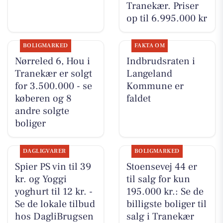
Tranekær. Priser
op til 6.995.000 kr
BOLIGMARKED
FAKTA OM
Nørreled 6, Hou i
Indbrudsraten i
Tranekær er solgt
Langeland
for 3.500.000 - se
Kommune er
køberen og 8
faldet
andre solgte
boliger
DAGLIGVARER
BOLIGMARKED
Spier PS vin til 39
Stoensevej 44 er
kr. og Yoggi
til salg for kun
yoghurt til 12 kr. -
195.000 kr.: Se de
Se de lokale tilbud
billigste boliger til
hos DagliBrugsen
salg i Tranekær