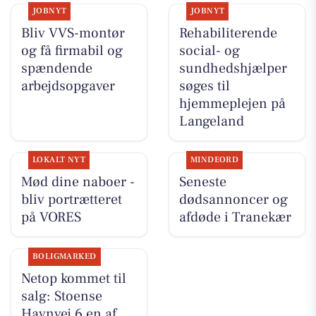
JOBNYT
JOBNYT
Bliv VVS-montør
Rehabiliterende
og få firmabil og
social- og
spændende
sundhedshjælper
arbejdsopgaver
søges til
hjemmeplejen på
Langeland
LOKALT NYT
MINDEORD
Mød dine naboer -
Seneste
bliv portrætteret
dødsannoncer og
på VORES
afdøde i Tranekær
BOLIGMARKED
Netop kommet til
salg: Stoense
Havnvej 6 en af