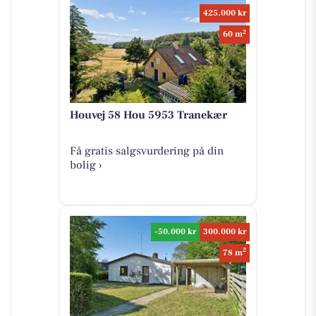
425.000 kr
2
60 m
Houvej 58 Hou 5953 Tranekær
Få gratis salgsvurdering på din
bolig ›
-50.000 kr
300.000 kr
2
78 m