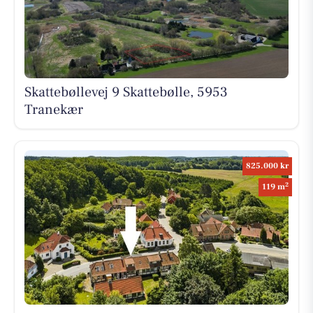
Skattebøllevej 9 Skattebølle, 5953
Tranekær
825.000 kr
2
119 m