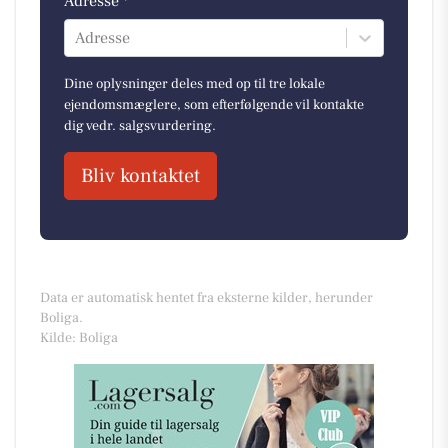
Adresse *
Adresse
Dine oplysninger deles med op til tre lokale
ejendomsmæglere, som efterfølgende vil kontakte
dig vedr. salgsvurdering.
Bliv kontaktet
Data er automatisk hentet fra eksterne kilder, herunder
Boliga.
Kilde: Boliga