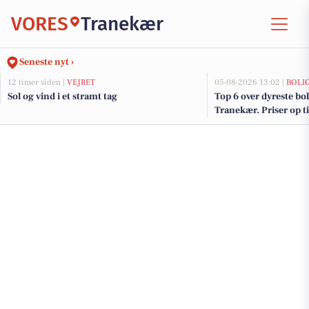
VORES
Tranekær
Seneste nyt ›
12 timer siden |
VEJRET
05-08-2026 13:02 |
BOLI
Sol og vind i et stramt tag
Top 6 over dyreste boli
Tranekær. Priser op t