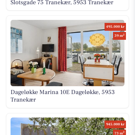
Slotsgade 75 Tranekær, 5953 Tranekær
495.000 kr
2
39 m
Dageløkke Marina 10E Dageløkke, 5953
Tranekær
945.000 kr
2
73 m